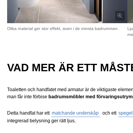
Olika material ger stor effekt, även i de minsta badrummen.
Lju
me
VAD MER ÄR ETT MÅST
Toaletten och handfatet med armatur är de viktigaste elemen
man får inte förbise
badrumsmöbler med förvaringsutry
Detta handfat har ett
matchande underskåp
och ett
spege
integrerad belysning ger rätt ljus.