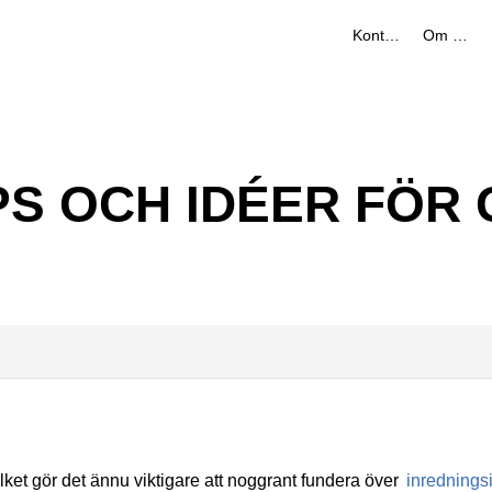
Kontakt
Om oss
IPS OCH IDÉER FÖ
lket gör det ännu viktigare att noggrant fundera över
inrednings