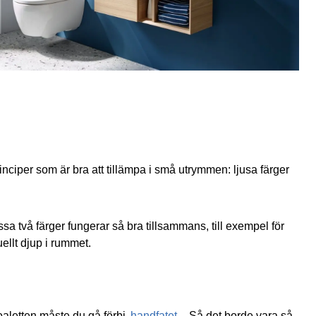
rinciper som är bra att tillämpa i små utrymmen: ljusa färger
sa två färger fungerar så bra tillsammans, till exempel för
ellt djup i rummet.
toaletten måste du gå förbi
handfatet
. Så det borde vara så