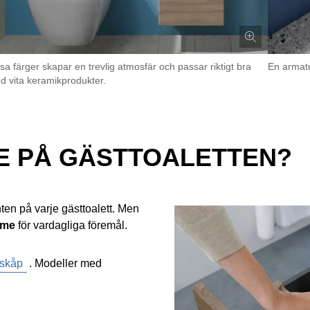
sa färger skapar en trevlig atmosfär och passar riktigt bra
En armatu
d vita keramikprodukter.
E PÅ GÄSTTOALETTEN?
ten på varje gästtoalett. Men
mme
för vardagliga föremål.
lskåp
. Modeller med