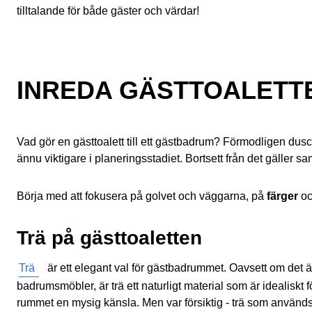
tilltalande för både gäster och värdar!
3 tips: hur du planerar din nya gästtoalett
Geberits lösningar för gästtoaletter
Produkter för mer utrymme i badrummet
INREDA GÄSTTOALETT
Läs om liknande ämnen
Vad gör en gästtoalett till ett gästbadrum? Förmodligen dus
ännu viktigare i planeringsstadiet. Bortsett från det gäller 
Börja med att fokusera på golvet och väggarna, på
färger
o
Trä på gästtoaletten
Trä
är ett elegant val för gästbadrummet. Oavsett om det ä
badrumsmöbler, är trä ett naturligt material som är idealiskt f
rummet en mysig känsla. Men var försiktig - trä som används 