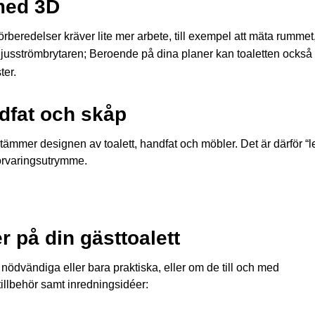
 med 3D
örberedelser kräver lite mer arbete, till exempel att mäta rumme
r ljusströmbrytaren; Beroende på dina planer kan toaletten också 
ter.
ndfat och skåp
ämmer designen av toalett, handfat och möbler. Det är därför “l
örvaringsutrymme.
er på din gästtoalett
nödvändiga eller bara praktiska, eller om de till och med
tillbehör samt inredningsidéer: