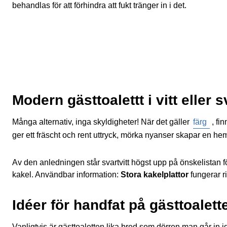
behandlas för att förhindra att fukt tränger in i det.
Modern gästtoalettt i vitt eller s
Många alternativ, inga skyldigheter! När det gäller
färg
, fi
ger ett fräscht och rent uttryck, mörka nyanser skapar en he
Av den anledningen står svartvitt högst upp på önskelistan fö
kakel. Användbar information:
Stora kakelplattor
fungerar ri
Idéer för handfat på gästtoalett
Vanligtvis är gästtoaletten lika bred som dörren man går in i