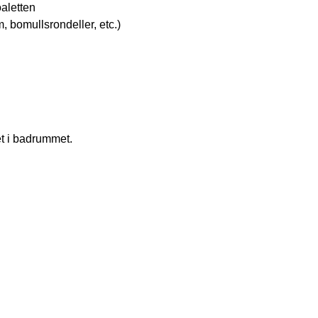
oaletten
 bomullsrondeller, etc.)
et i badrummet.