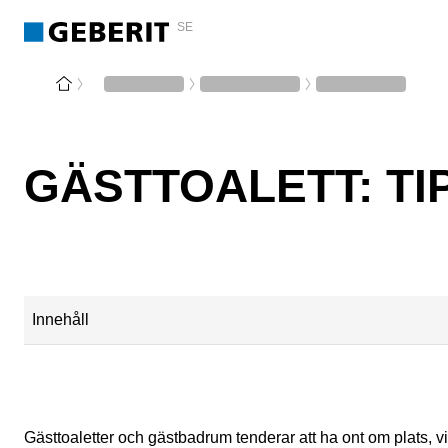
SE
GÄSTTOALETT: T
Innehåll
Inreda gästtoaletter
Vad mer är ett måste på gästtoaletten?
Gästtoaletter och gästbadrum tenderar att ha ont om plats, vi