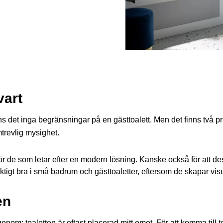
vart
nns det inga begränsningar på en gästtoalett. Men det finns två p
mtrevlig mysighet.
r de som letar efter en modern lösning. Kanske också för att des
ktigt bra i små badrum och gästtoaletter, eftersom de skapar visu
en
genom; toaletten är oftast placerad mitt emot. För att komma till 