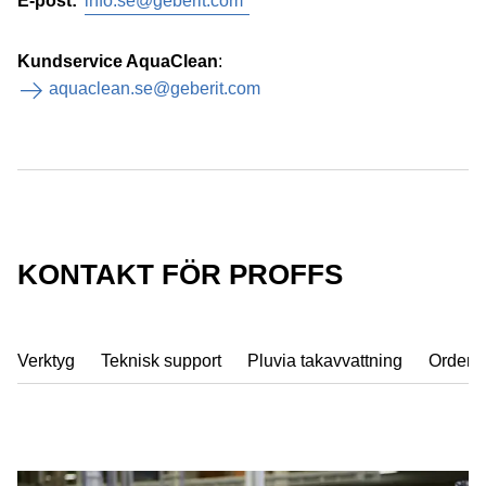
E-post:
info.se@geberit.com
Kundservice AquaClean
:
aquaclean.se@geberit.com
KONTAKT FÖR PROFFS
Verktyg
Teknisk support
Pluvia takavvattning
Order