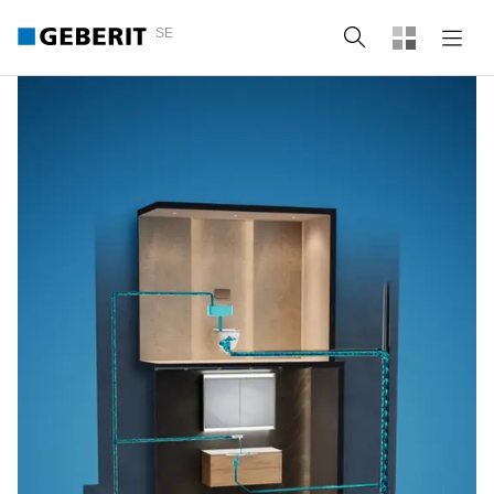
SE
Sök