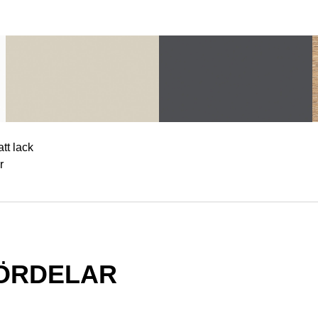
att lack
r
FÖRDELAR