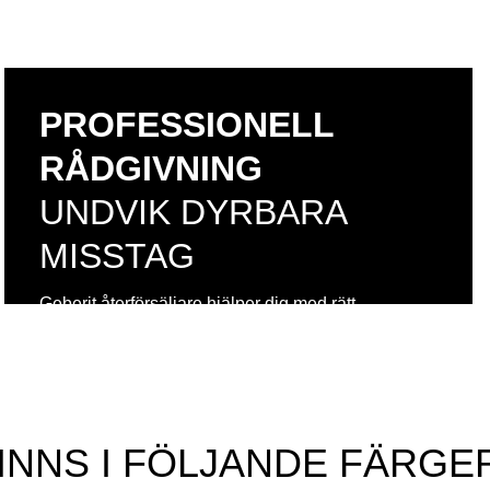
PROFESSIONELL
RÅDGIVNING
UNDVIK DYRBARA
MISSTAG
Geberit återförsäljare hjälper dig med rätt
produktval, badrumsinredning, priser och
installation.
Få hjälp av en specialist
INNS I FÖLJANDE FÄRGE