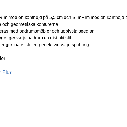
 LightRim med en kanthöjd på 5,5 cm och SlimRim med en kanthöjd
ga och geometriska konturerna
bineras med badrumsmöbler och upplysta speglar
er ger varje badrum en distinkt stil
ngör toalettstolen perfekt vid varje spolning.
lor
n Plus