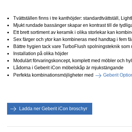
Tvättställen finns i tre kanthöjder: standardtvättställ,
Mjukt rundade bassänger skapar en kontrast till de tydli
Ett brett sortiment av keramik i olika storlekar kan kom
Sex färger och ytor kan kombineras med handtag i fem färg
Bättre hygien tack vare TurboFlush spolningsteknik som re
Installation på olika höjder
Modulärt förvaringskoncept, komplett med möbler och hyl
Lådorna i Geberit iCon möbelskåp är mjukstängande
Perfekta kombinationsmöjligheter med
Geberit Optio
Ladda ner Geberit iCon broschyr