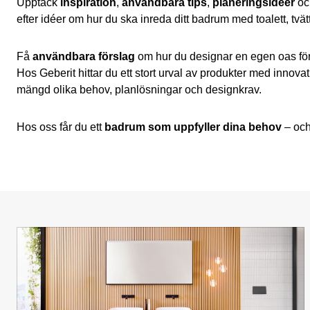
Upptäck
inspiration
,
användbara tips
,
planeringsidéer
och
efter idéer om hur du ska inreda ditt badrum med toalett, tvä
Få
användbara förslag
om hur du designar en egen oas för 
Hos Geberit hittar du ett stort urval av produkter med innov
mängd olika behov, planlösningar och designkrav.
Hos oss får du ett
badrum som uppfyller dina behov
– oc