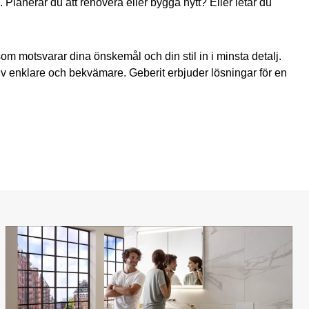
Planerar du att renovera eller bygga nytt? Eller letar du
m motsvarar dina önskemål och din stil in i minsta detalj.
liv enklare och bekvämare. Geberit erbjuder lösningar för en