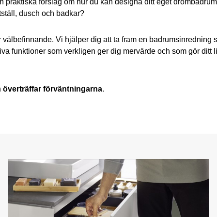
 praktiska förslag om hur du kan designa ditt eget drömbadrum. 
ttställ, dusch och badkar?
välbefinnande. Vi hjälper dig att ta fram en badrumsinredning so
ativa funktioner som verkligen ger dig mervärde och som gör ditt 
h
överträffar förväntningarna
.