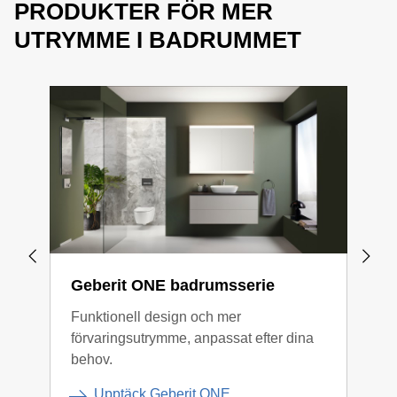
PRODUKTER FÖR MER
UTRYMME I BADRUMMET
Geberit ONE badrumsserie
Geb
Funktionell design och mer
Tydl
förvaringsutrymme, anpassat efter dina
behov.
Upptäck Geberit ONE