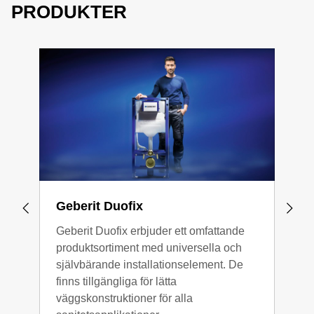
PRODUKTER
Geberit Duofix
Geb
Geberit Duofix erbjuder ett omfattande
Gebe
produktsortiment med universella och
klas
självbärande installationselement. De
badr
finns tillgängliga för lätta
inst
väggskonstruktioner för alla
värl