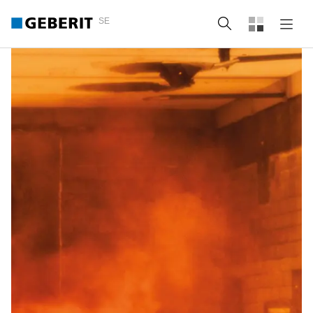
SE
Sök