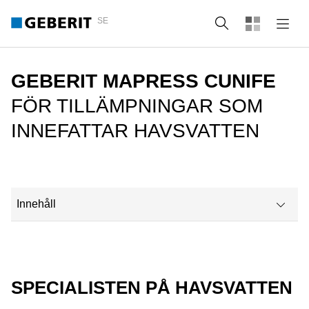
SE
Sök
GEBERIT MAPRESS CUNIFE
FÖR TILLÄMPNINGAR SOM
INNEFATTAR HAVSVATTEN
Innehåll
Huvudsakliga tillämpningar och användningsområden
Rörsystem för varvsindustrin
SPECIALISTEN PÅ HAVSVATTEN
Geberit Mapress CuNiFe översikt