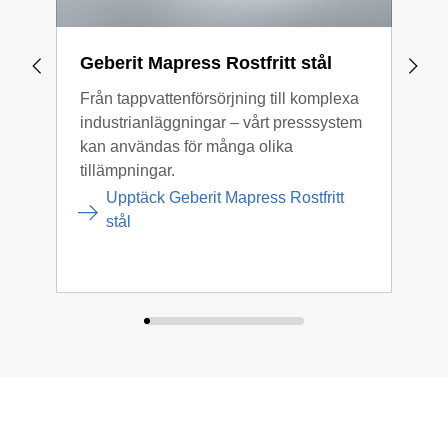
Geberit Mapress Rostfritt stål
Geb
Från tappvattenförsörjning till komplexa
Dess
industrianläggningar – vårt presssystem
utmä
kan användas för många olika
mots
tillämpningar.
korr
mång
Upptäck Geberit Mapress Rostfritt
till
stål