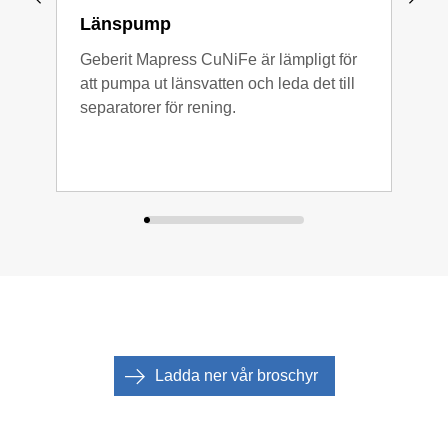
Länspump
Bra
Geberit Mapress CuNiFe är lämpligt för
Gebe
att pumpa ut länsvatten och leda det till
både
separatorer för rening.
bran
till
Ladda ner vår broschyr