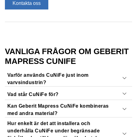
Kontakta oss
VANLIGA FRÅGOR OM GEBERIT
MAPRESS CUNIFE
Varför används CuNiFe just inom
varvsindustrin?
Vad står CuNiFe för?
CuNiFe är lämpligt för skeppsbyggnad eftersom legering
av koppar, nickel och järn har låg korrosionskänslighet,
Kan Geberit Mapress CuNiFe kombineras
CuNiFe står för koppar, nickel och järn, en legering med
vilket gör den motståndskraftig mot havsvatten.
med andra material?
utmärkt korrosionsbeständighet – särskilt mot havsvatten.
Hur enkelt är det att installera och
Vi avråder
från att använda Geberit Mapress CuNiFe
underhålla CuNiFe under begränsade
med andra material.