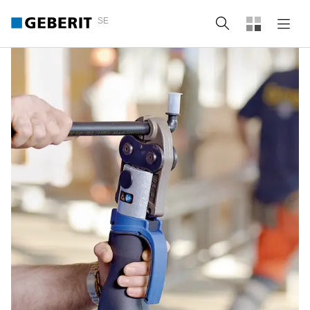
SE
Sök