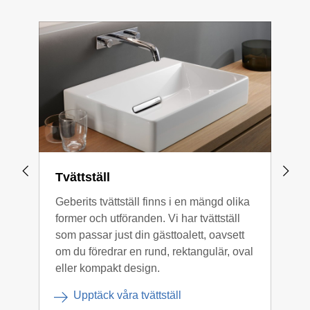
Tvättställ
Aqu
Geberits tvättställ finns i en mängd olika
Dusc
former och utföranden. Vi har tvättställ
med 
som passar just din gästtoalett, oavsett
bad
om du föredrar en rund, rektangulär, oval
dusc
eller kompakt design.
Upptäck våra tvättställ