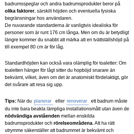
badrumsspeglar och andra badrumsprodukter beror på
olika faktorer
, särskilt höjden och eventuella fysiska
begränsningar hos användaren.
De nuvarande standarderna är vanligtvis idealiska för
personer som är runt 176 cm långa. Men om du är betydligt
längre kommer du snabbt att märka att en tvättställshöjd på
till exempel 80 cm är för låg.
Standardhöjden kan också vara olämplig för toaletter: Om
toaletten hänger för lågt sitter du hopböjd snarare än
bekvämt, vilket, även om det är anatomiskt fördelaktigt, gör
det svårare att resa sig upp.
Tips:
När du
planerar
eller
renoverar
ett badrum måste
du inte bara beakta lämpliga installationsmått utan även de
nödvändiga avståenden
mellan enskilda
badrumsprodukter och
rörelseområdena
. Att ha rätt
utrymme säkerställer att badrummet är bekvämt och