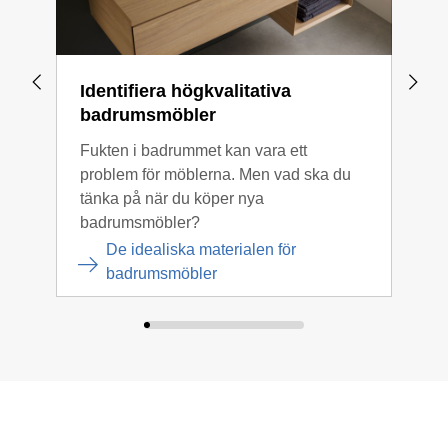
Identifiera högkvalitativa
Bad
badrumsmöbler
De h
Fukten i badrummet kan vara ett
att 
problem för möblerna. Men vad ska du
svår
tänka på när du köper nya
takl
badrumsmöbler?
De idealiska materialen för
badrumsmöbler