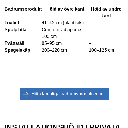
Badrumsprodukt
Höjd av övre kant
Höjd av undre
kant
Toalett
41–42 cm (utant sits)
–
Spolplatta
Centrum vid approx.
–
100 cm
Tvättställ
85–95 cm
–
Spegelskåp
200–220 cm
100–125 cm
Hitta lämpliga badrumsprodukter nu
INSTALLATIONSHÖJD I PRIVATA