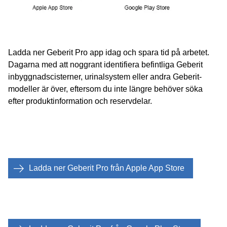
more besides.
Skannern är kompatibel med
alla Geberit-produkter
och ger praktisk information redan innan produkten
Ladda ner Geberit Pro app idag och spara tid på arbetet.
packas upp.
Dagarna med att noggrant identifiera befintliga Geberit
Geberit Pro-appens
produktidentifierare
erbjuder en
inbyggnadscisterner, urinalsystem eller andra Geberit-
snabb och enkel lösning för installatörer att ta reda på
modeller är över, eftersom du inte längre behöver söka
vilken äldre
inbyggnadscistern
som finns i väggen
efter produktinformation och reservdelar.
med hjälp av sin
smartphones
bildigenkänningsfunktion
. Man kan också ladda upp
en bild av spolplattan istället för att ta ett foto.
Med enkel
bildvisning
kan det inte vara enklare att
identifiera vilken typ av
urinalspolning
som används.
Ladda ner Geberit Pro från Apple App Store
Produktidentifieraren känner igen alla
Geberit inbyggnadscisterner tillverkade från 1964 och